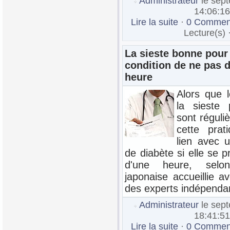
Administrateur
le sep
14:06:16
Lire la suite
·
0 Comment
Lecture(s) 
La sieste bonne pour 
condition de ne pas 
heure
Alors que l
la sieste 
sont réguli
cette prat
lien avec 
de diabète si elle se 
d'une heure, sel
japonaise accueillie a
des experts indépenda
Administrateur
le sep
18:41:51
Lire la suite
·
0 Comment