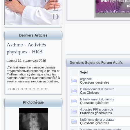
Vous avez une question
Face à l’augmentation de
Derniers Articles
Asthme - Activités
physiques - HRB
samedi 19. septembre 2015
Derniers Sujets de Forum Actifs
L\'entrainement en aérobie diminue
l\'hyperréactivité bronchique (HRB) et
Sujet
l\'inflammation systémique chez les
patients souffrant d\'asthme modéré à
urgence
sévère: un essai randomisé contrôlé.
Questions générales
le ballonement du ventre
Cas Cliniques
le ballonement du ventre
Photothèque
Questions générales
4 postes FFI à pourvoir
Praticiens généralistes
l'adénome de la prostate
Questions générales
à propos de nouveaux produi...