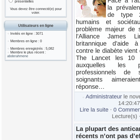
Face à l’a
présentielles
la prévale
Vous devez être connecté(e) pour
voter.
de type 
humains et sociéta
Utilisateurs en ligne
problème majeur de s
Invités en ligne : 3071
l’Alliance James L
Membres en ligne : 0
britannique d’aide 
Membres enregistrés : 5,082
contre le diabète vient
Membre le plus récent :
abderahmene
The Lancet les 10 q
auxquelles les p
professionnels de 
soignants aimeraie
réponse…
Administrateur
le nov
14:20:47
Lire la suite
·
0 Comment
Lecture(s) 
La plupart des antic
récents n’ont pas d’ef