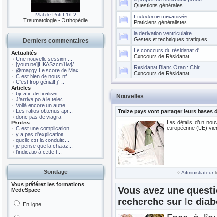
Questions générales
Mal de Pott L1/L2
Endodontie mecanisée
Traumatologie - Orthopédie
Praticiens généralistes
la derivation ventriculaire...
Gestes et techniques pratiques
Derniers commentaires
Le concours du résidanat d'...
Actualités
Concours de Résidanat
Une nouvelle session ...
[youtube]jHKASzcm1lw[/...
Résidanat Blanc Oran : Chir...
@maggy Le score de Mac...
Concours de Résidanat
C est bien de nous inf...
C'est trop génial! j' ...
Articles
bjr afin de finaliser ...
Nouvelles
J'arrive po à le telec...
Voilà encore un autre ...
Les ratios obtenus apr...
Treize pays vont partager leurs base
donc pas de viagra
Les détails d’un nou
Photos
européenne (UE) vien
C est une complication...
y a pas d'explication....
quelle est la conduite...
je pense que la chalaz...
l'indicatio à cette t...
Sondage
Administrateur
l
Vous préférez les formations
Vous avez une questi
MedeSpace
recherche sur le diab
En ligne