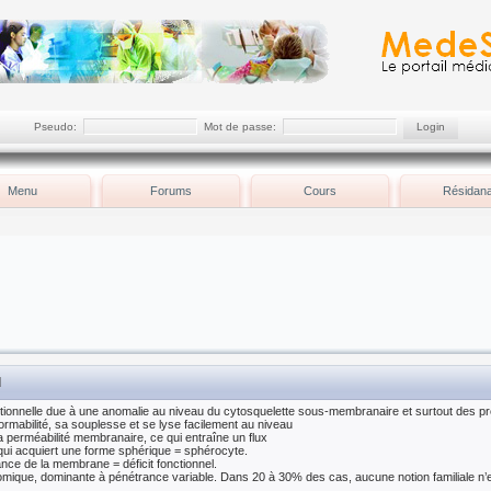
Pseudo:
Mot de passe:
Menu
Forums
Cours
Résidana
d
tionnelle due à une anomalie au niveau du cytosquelette sous-membranaire et surtout des pro
rmabilité, sa souplesse et se lyse facilement au niveau
la perméabilité membranaire, ce qui entraîne un flux
ui acquiert une forme sphérique = sphérocyte.
ance de la membrane = déficit fonctionnel.
somique, dominante à pénétrance variable. Dans 20 à 30% des cas, aucune notion familiale n’