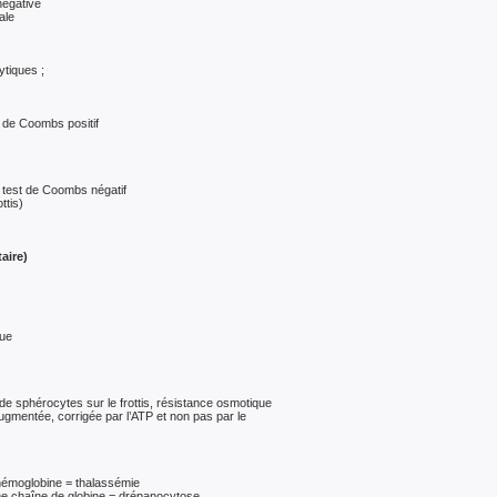
négative
ale
ytiques ;
t de Coombs positif
 test de Coombs négatif
ttis)
aire)
que
de sphérocytes sur le frottis, résistance osmotique
gmentée, corrigée par l’ATP et non pas par le
’hémoglobine = thalassémie
une chaîne de globine = drépanocytose