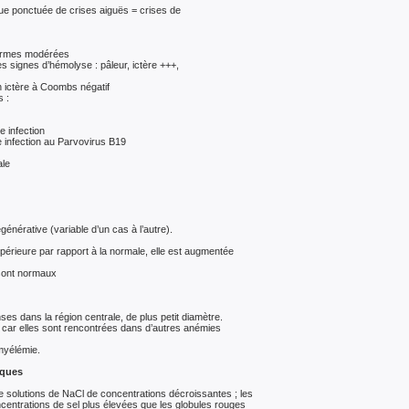
ue ponctuée de crises aiguës = crises de
 formes modérées
s signes d’hémolyse : pâleur, ictère +++,
 ictère à Coombs négatif
 :
 infection
e infection au Parvovirus B19
ale
érative (variable d’un cas à l’autre).
upérieure par rapport à la normale, elle est augmentée
 sont normaux
s dans la région centrale, de plus petit diamètre.
 car elles sont rencontrées dans d’autres anémies
myélémie.
iques
 solutions de NaCl de concentrations décroissantes ; les
entrations de sel plus élevées que les globules rouges