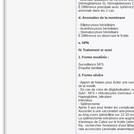
(hémoglobinose S), hémoglobinoses C
Ë Différence principale avec sphérocyt
anormale dans les 2 cas.
d. Anomalies de la membrane
- Elliptocytose héréditaire
- Acanthocytose héréditaire
- Stomatocytose héréditaire
Ë Différence en observant le frottis.
e. HPN
IV. Traitement et suivi
1. Forme modérée :
Surveillance NFS
Enquête familiale
2. Forme sévère
- Apport de folates pour éviter une car
de la moelle.
- En cas de crise de déglobulisation, 
Suivi : NFS + réticulocytes (normaux 
Haptoglobine, bilirubine
Infectieux
- Splénectomie
Après 5 ans pour limiter les complicati
Associée à une vaccination anti-pneum
au long cours (pénicilline sur 12-18 mo
La splénectomie entraînera une augmen
d’anneaux de Cabot sur le frottis (att
Rq : rechercher l’existence d’une lithi
rate accessoire (anomalie anatomique