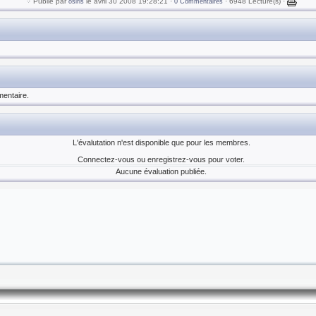
Publié par
le avril 30 2008 19:28:21 ·
· 6948 Lecture(s) ·
osiris
0 Commentaires
entaire.
L'évalutation n'est disponible que pour les membres.
Connectez-vous ou enregistrez-vous pour voter.
Aucune évaluation publiée.