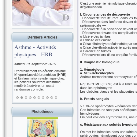
C’est une anémie hémolytique chroniq
déglobulisation.
I. Circonstances de découverte
- Découverte fortuite, rare, dans les
- Découverte dans l’enfance devant de
splénomégalie ++
- Découverte à la naissance devant un
- Découverte devant des complications
o Ulcère des jambes
Derniers Articles
o Lithiase vésiculaire
o Crise d’hémolyse déclenchée par une
Asthme - Activités
o Crise d’érythroblastopénie après un
o Carence en folates
physiques - HRB
- Découverte lors d’une enquête famili
II. Diagnostic biologique
samedi 19. septembre 2015
1. Hématologie
L\'entrainement en aérobie diminue
a. NFS-Réticulocytes
l\'hyperréactivité bronchique (HRB)
Anémie normochrome normocytaire régén
et l\'inflammation systémique chez
les patients souffrant d\'asthme
Rq : la CCMH (! 36%) est à la limite s
modéré à sévère: un essai
dans les sphérocytes.
randomisé contrôlé.
Les globules blancs et les plaquettes
b. Frottis sanguin
> 10% de sphérocytes = hématies dense
Ces hématies ne sont pas spécifiques
Photothèque
hémolytiques.
On peut voir des érythroblastes, une 
c. Résistance aux solutés hypoton
On met les hématies dans une série de
sphérocytes hémolysent pour des conc