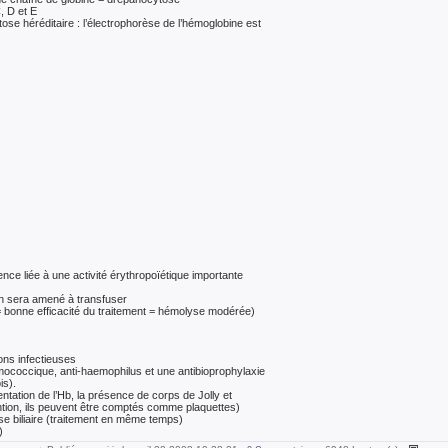
, D et E
ose héréditaire : l’électrophorèse de l’hémoglobine est
ence liée à une activité érythropoïétique importante
on sera amené à transfuser
= bonne efficacité du traitement = hémolyse modérée)
ons infectieuses
ococcique, anti-haemophilus et une antibioprophylaxie
is).
tation de l’Hb, la présence de corps de Jolly et
ention, ils peuvent être comptés comme plaquettes)
ase biliaire (traitement en même temps)
)