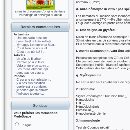
normaux (5,2°/°°)
d. Auto-hémolyse in vitro : pas spé
sinusite chronique d'origine dentaire
Pathologie et chirurgie buccale
Les hématies du malade sont incubées
anormalement à 37°C (<4% d’hémolyse
Le glucose corrige en partie cette hém
Derniers commentaires
e. Test de lyse au glycérol
Actualités
Milieu de faible résistance osmotique
Une nouvelle session ...
30 minutes en cas de sphérocytose hé
[youtube]jHKASzcm1lw[/...
Plus sensible que la résistance osmot
@maggy Le score de Mac...
C est bien de nous inf...
f. Autres examens pouvant être util
C'est trop génial! j' ...
Articles
Exploration isotopique des GR au Cr51
bjr afin de finaliser ...
Elle permet généralement de montrer qu
J'arrive po à le telec...
Son principal intérêt : bilan pré-spléne
Voilà encore un autre ...
Déformabilité des hématies à l’Ektacy
Les ratios obtenus apr...
donc pas de viagra
g. Myélogramme
Photos
C est une complication...
Ne sert à rien sauf en absence de rég
y a pas d'explication....
quelle est la conduite...
2. Biochimie
je pense que la chalaz...
l'indicatio à cette t...
Signes d’hémolyse : bilirubine libre _
Haptoglobine _
LDH _
Sondage
Hémoglobinémie
Potassium _
Vous préférez les formations
Hypocholestérolémie
MedeSpace
3. Immunologie
En ligne
Test de Coombs négatif