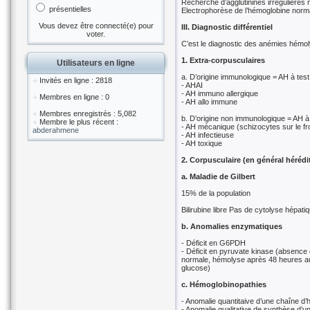
Recherche d’agglutinines irrégulières 
présentielles
Electrophorèse de l’hémoglobine norm
Vous devez être connecté(e) pour
III. Diagnostic différentiel
voter.
C’est le diagnostic des anémies hémol
1. Extra-corpusculaires
Utilisateurs en ligne
a. D’origine immunologique = AH à tes
Invités en ligne : 2818
- AHAI
- AH immuno allergique
Membres en ligne : 0
- AH allo immune
Membres enregistrés : 5,082
b. D’origine non immunologique = AH à
Membre le plus récent :
- AH mécanique (schizocytes sur le fro
abderahmene
- AH infectieuse
- AH toxique
2. Corpusculaire (en général hérédit
a. Maladie de Gilbert
15% de la population
Bilirubine libre Pas de cytolyse hépati
b. Anomalies enzymatiques
- Déficit en G6PDH
- Déficit en pyruvate kinase (absence 
normale, hémolyse après 48 heures au
glucose)
c. Hémoglobinopathies
- Anomalie quantitaive d’une chaîne d
- Anomalie qualitative de synthèse d’