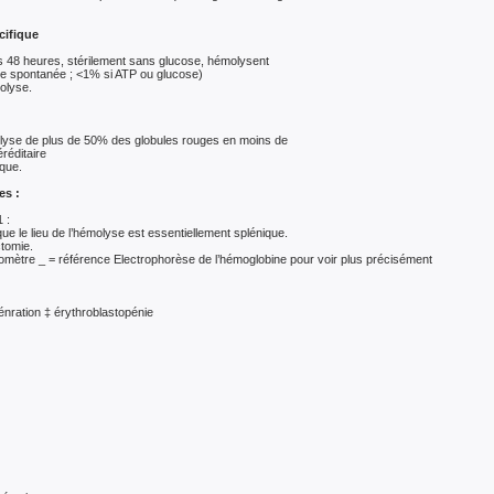
cifique
 48 heures, stérilement sans glucose, hémolysent
 spontanée ; <1% si ATP ou glucose)
olyse.
 : lyse de plus de 50% des globules rouges en moins de
réditaire
ique.
es :
 :
e le lieu de l’hémolyse est essentiellement splénique.
ctomie.
tomètre _ = référence Electrophorèse de l’hémoglobine pour voir plus précisément
énration ‡ érythroblastopénie