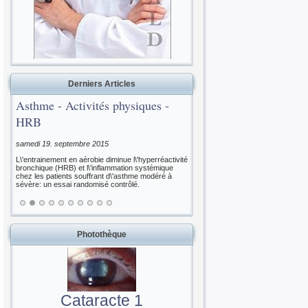
Derniers Articles
Asthme - Activités physiques -
HRB
samedi 19. septembre 2015
L\'entrainement en aérobie diminue l\'hyperréactivité
bronchique (HRB) et l\'inflammation systémique
chez les patients souffrant d\'asthme modéré à
sévère: un essai randomisé contrôlé.
Photothèque
Cataracte 1