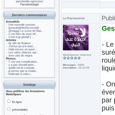
parodontite agressive
Parodontologie
Derniers commentaires
Publ
La Pharmacienne
Actualités
Une nouvelle session ...
Ges
[youtube]jHKASzcm1lw[/...
@maggy Le score de Mac...
C est bien de nous inf...
C'est trop génial! j' ...
Articles
- Le
bjr afin de finaliser ...
J'arrive po à le telec...
Voilà encore un autre ...
suré
Les ratios obtenus apr...
MedeSpacien rédacteur
donc pas de viagra
roul
Photos
C est une complication...
y a pas d'explication....
Messages :
8494
liqu
quelle est la conduite...
Inscription :
26.10.08
je pense que la chalaz...
l'indicatio à cette t...
- On
Sondage
éven
Vous préférez les formations
MedeSpace
par 
En ligne
puis
présentielles