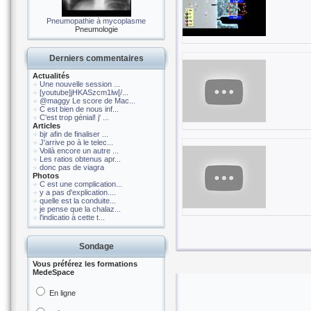
Pneumopathie à mycoplasme
Pneumologie
Derniers commentaires
Actualités
Une nouvelle session ...
[youtube]jHKASzcm1lw[/...
@maggy Le score de Mac...
C est bien de nous inf...
C'est trop génial! j' ...
Articles
bjr afin de finaliser ...
J'arrive po à le telec...
Voilà encore un autre ...
Les ratios obtenus apr...
donc pas de viagra
Photos
C est une complication...
y a pas d'explication....
quelle est la conduite...
je pense que la chalaz...
l'indicatio à cette t...
Sondage
Vous préférez les formations
MedeSpace
En ligne