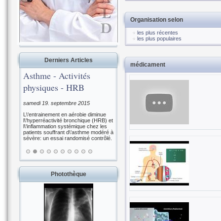
Organisation selon
les plus récentes
les plus populaires
Derniers Articles
médicament
Asthme - Activités
physiques - HRB
samedi 19. septembre 2015
L\'entrainement en aérobie diminue
l\'hyperréactivité bronchique (HRB) et
l\'inflammation systémique chez les
patients souffrant d\'asthme modéré à
sévère: un essai randomisé contrôlé.
Photothèque