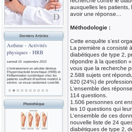
recherche contre le diab
auxquelles les patients,
avoir une réponse…
Méthodologie :
Derniers Articles
Cette enquête s’est org
Asthme - Activités
La première a consisté à
physiques - HRB
diabétiques de type 2, pr
répondre à la question «
samedi 19. septembre 2015
vous que la recherche p
L\'entrainement en aérobie diminue
l\'hyperréactivité bronchique (HRB) et
2.588 sujets ont répondu
l\'inflammation systémique chez les
patients souffrant d\'asthme modéré à
620 (24%) de professionn
sévère: un essai randomisé contrôlé.
L’ensemble des réponses 
114 questions.
1.506 personnes ont ens
Photothèque
les 10 questions qui leu
L’ensemble de ces donné
nouvelle liste de 24 qu
diabétiques de type 2, d