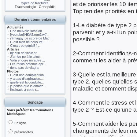
et de prioriser les 10 ite
types de fractures
Traumatologie - Orthopédie
Top ten des priorités en
Derniers commentaires
1-Le diabète de type 2 pe
Actualités
parvenir et y a-t-il un po
Une nouvelle session ...
[youtube]jHKASzcm1lw[/...
possible ?
@maggy Le score de Mac...
C est bien de nous inf...
C'est trop génial! j' ...
Articles
2-Comment identifions-n
bjr afin de finaliser ...
J'arrive po à le telec...
comment les aider à pré
Voilà encore un autre ...
Les ratios obtenus apr...
donc pas de viagra
Photos
3-Quelle est la meilleur
C est une complication...
y a pas d'explication....
type 2, quelles qu’elles 
quelle est la conduite...
je pense que la chalaz...
maladie et comment di
l'indicatio à cette t...
4-Comment le stress et l’
Sondage
type 2 ? Est-ce qu’une a
Vous préférez les formations
MedeSpace
5-Comment aider les per
En ligne
changements de leur mode
présentielles