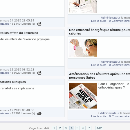
Administrateur
le mar
e mars 24 2015 23:05:14
Lire la suite
·
0 Commentaire
taires
· 61440 Lecture(s) ·
Une efficacité énergétique réduite pour
 les effets de l’exercice
calories
ite les effets de l’exercice physique
Administrateur
le mar
Lire la suite
·
0 Commentaire
e mars 12 2015 08:52:22
taires
· 66020 Lecture(s) ·
Amélioration des résultats après une fr
personnes âgées
ications cliniques
Faut-il organiser 
orthogériatriques ?
 rénal et ses implications
e mars 12 2015 08:48:56
Administrateur
le févr
taires
· 74301 Lecture(s) ·
Lire la suite
·
0 Commentaire
Page 4 sur 442:
1
2
3
4
5
6
7
...
442