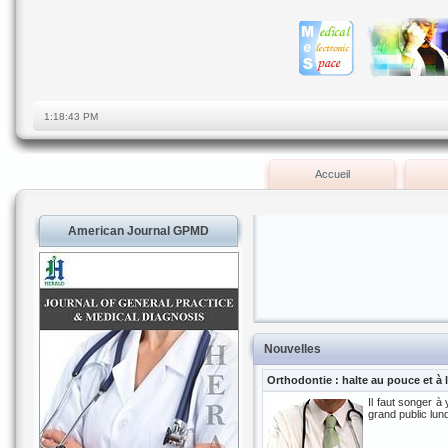
Accueil
American Journal GPMD
Nouvelles
Orthodontie : halte au pouce et à l
Il faut songer à
grand public lun