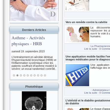
Vers un remède contre la calvitie
La découverte
Derniers Articles
repousser les p
ouvrir la voie à 
Asthme - Activités
humains.
physiques - HRB
La Pharmacienn
Lire la suite
·
0 Commen
samedi 19. septembre 2015
Une application mobile facilite l'e
L\'entrainement en aérobie diminue
images médicales pour le diagnost
l\'hyperréactivité bronchique (HRB) et
l\'inflammation systémique chez les
Une application 
patients souffrant d\'asthme modéré à
l'affichage des 
sévère: un essai randomisé contrôlé.
Photothèque
Administrateur
l
Lire la suite
·
0 Commen
L’obésité et le diabète gestation
de diabète
Le risque d’appa