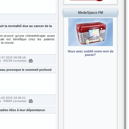
MedeSpace FM
uit la mortalité due au cancer de la
ment prouvé qu’une chimiothérapie avant
gicale est bénéfique chez les patients
 la vessie.
Vous avez oublié votre mot de
passe?
s 07 2015 09:38:19
s
· 65158 Lecture(s) ·
rveau provoque le sommeil profond
s 02 2015 18:36:21
s
· 54660 Lecture(s) ·
adies liées à leur dépendance