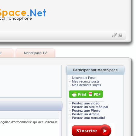
t
MedeSpace TV
Participer sur MedeSpace
Nouveaux Posts
Mes récents posts
Mes derniers sujets
___________________
Postez une vidéo
Postez un site médical
Postez une Photo
Postez un Article
Postez une Actualité
nçaise d'orthondontie qui accueillera le