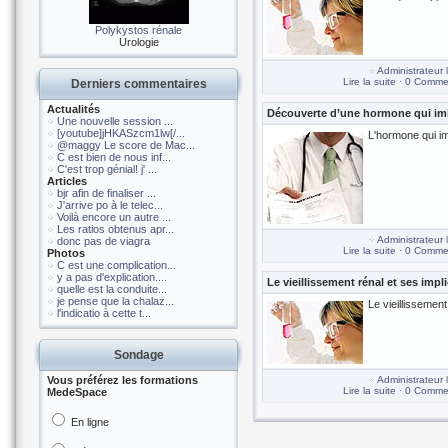
Polykystos rénale
Urologie
Administrateur
l
Lire la suite
·
0 Commen
Derniers commentaires
Actualités
Découverte d’une hormone qui imite
Une nouvelle session ...
[youtube]jHKASzcm1lw[/...
L'hormone qui im
@maggy Le score de Mac...
C est bien de nous inf...
C'est trop génial! j' ...
Articles
bjr afin de finaliser ...
J'arrive po à le telec...
Voilà encore un autre ...
Les ratios obtenus apr...
Administrateur
l
donc pas de viagra
Lire la suite
·
0 Commen
Photos
C est une complication...
y a pas d'explication....
Le vieillissement rénal et ses impl
quelle est la conduite...
je pense que la chalaz...
Le vieillissement
l'indicatio à cette t...
Sondage
Vous préférez les formations
Administrateur
l
Lire la suite
·
0 Commen
MedeSpace
En ligne