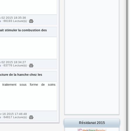
s 02 2015 18:35:36
s
· 66193 Lecture(s) ·
rait stimuler la combustion des
s 02 2015 18:34:27
s
· 63776 Lecture(s) ·
acture de la hanche chez les
le traitement sous forme de soins
ier 16 2015 17:46:48
s
· 64817 Lecture(s) ·
Résidanat 2015