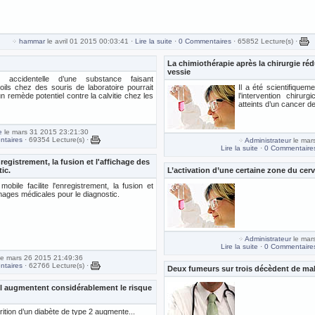
hammar
le avril 01 2015 00:03:41 ·
Lire la suite
·
0 Commentaires
· 65852 Lecture(s) ·
La chimiothérapie après la chirurgie réd
vessie
 accidentelle d’une substance faisant
oils chez des souris de laboratoire pourrait
Il a été scientifique
un remède potentiel contre la calvitie chez les
l’intervention chirur
atteints d’un cancer de
e
le mars 31 2015 23:21:30
taires
· 69354 Lecture(s) ·
Administrateur
le mar
Lire la suite
·
0 Commentaire
nregistrement, la fusion et l'affichage des
ic.
L’activation d’une certaine zone du ce
mobile facilite l'enregistrement, la fusion et
images médicales pour le diagnostic.
Administrateur
le mar
Lire la suite
·
0 Commentaire
e mars 26 2015 21:49:36
taires
· 62766 Lecture(s) ·
Deux fumeurs sur trois décèdent de mal
nel augmentent considérablement le risque
rition d’un diabète de type 2 augmente...