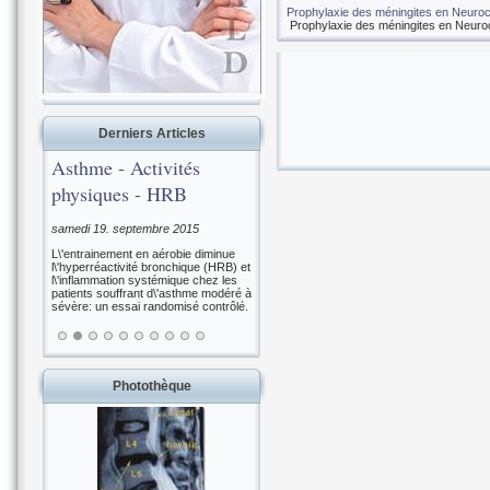
Prophylaxie des méningites en Neuroc
Prophylaxie des méningites en Neuroc
Derniers Articles
Asthme - Activités
physiques - HRB
samedi 19. septembre 2015
L\'entrainement en aérobie diminue
l\'hyperréactivité bronchique (HRB) et
l\'inflammation systémique chez les
patients souffrant d\'asthme modéré à
sévère: un essai randomisé contrôlé.
Photothèque