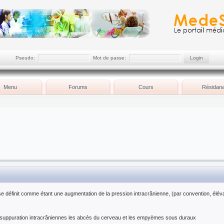
Pseudo:
Mot de passe:
Menu
Forums
Cours
Résidana
e définit comme étant une augmentation de la pression intracrânienne, (par convention, élév
suppuration intracrâniennes les abcès du cerveau et les empyèmes sous duraux