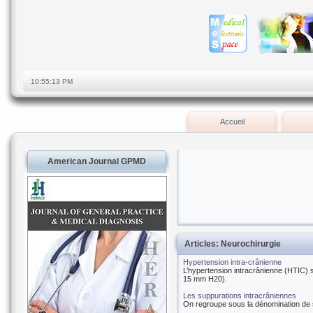
Accueil
American Journal GPMD
Articles: Neurochirurgie
Hypertension intra-crânienne
L’hypertension intracrânienne (HTIC) s
15 mm H20).
Les suppurations intracrâniennes
On regroupe sous la dénomination de 