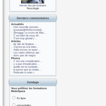
Hernie discale lombaire
Neurologie
Derniers commentaires
Actualités
Une nouvelle session ...
[youtube]jHKASzcm1lw[/...
@maggy Le score de Mac...
C est bien de nous inf...
C'est trop génial! j' ...
Articles
bjr afin de finaliser ...
J'arrive po à le telec...
Voilà encore un autre ...
Les ratios obtenus apr...
donc pas de viagra
Photos
C est une complication...
y a pas d'explication....
quelle est la conduite...
je pense que la chalaz...
l'indicatio à cette t...
Sondage
Vous préférez les formations
MedeSpace
En ligne
présentielles