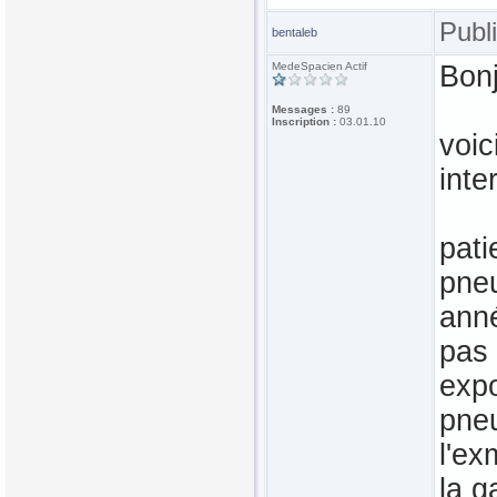
Publ
bentaleb
MedeSpacien Actif
Bonj
Messages :
89
Inscription :
03.01.10
voic
inte
pati
pneu
ann
pas 
expo
pne
l'ex
la g