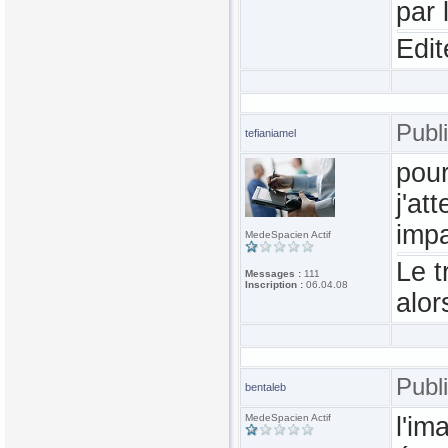
par 
Edi
Publ
tefianiamel
pour
j'at
imp
MedeSpacien Actif
Le t
Messages :
111
Inscription :
06.04.08
alor
Publ
bentaleb
MedeSpacien Actif
l'im