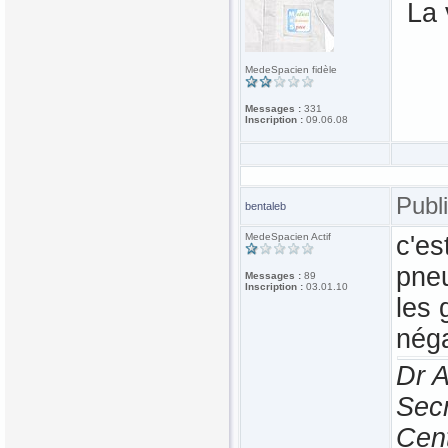
La 
MedeSpacien fidèle
Messages :
331
Inscription :
09.06.08
Publ
bentaleb
MedeSpacien Actif
c'es
pneu
Messages :
89
Inscription :
03.01.10
les 
néga
Dr 
Secr
Cen