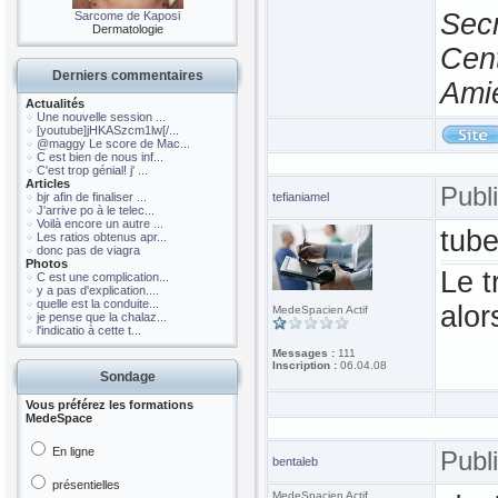
Secr
Sarcome de Kaposi
Dermatologie
Cen
Derniers commentaires
Ami
Actualités
Une nouvelle session ...
[youtube]jHKASzcm1lw[/...
@maggy Le score de Mac...
C est bien de nous inf...
C'est trop génial! j' ...
Articles
Publ
bjr afin de finaliser ...
tefianiamel
J'arrive po à le telec...
Voilà encore un autre ...
tub
Les ratios obtenus apr...
donc pas de viagra
Photos
Le t
C est une complication...
y a pas d'explication....
quelle est la conduite...
alor
MedeSpacien Actif
je pense que la chalaz...
l'indicatio à cette t...
Messages :
111
Inscription :
06.04.08
Sondage
Vous préférez les formations
MedeSpace
En ligne
Publ
bentaleb
présentielles
MedeSpacien Actif