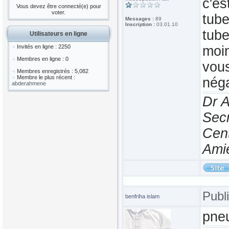
c'es
Vous devez être connecté(e) pour
voter.
tube
Messages :
89
Inscription :
03.01.10
tube
Utilisateurs en ligne
Invités en ligne : 2250
moin
Membres en ligne : 0
vous
Membres enregistrés : 5,082
Membre le plus récent :
néga
abderahmene
Dr 
Secr
Cen
Ami
Publ
benfriha islam
pne