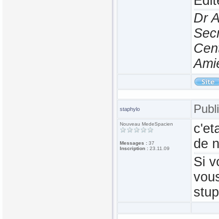
Edi
Dr 
Secr
Cen
Ami
Publ
staphylo
Nouveau MedeSpacien
c'et
de n
Messages :
37
Inscription :
23.11.09
Si v
vous
stup