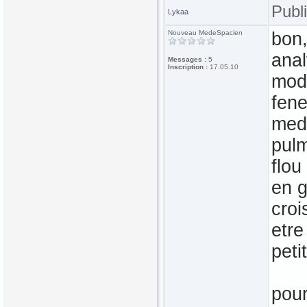
Publ
Lykaa
Nouveau MedeSpacien
bon,
ana
Messages :
5
Inscription :
17.05.10
mod
fen
medi
pulm
flou
en g
croi
etre
peti
pour