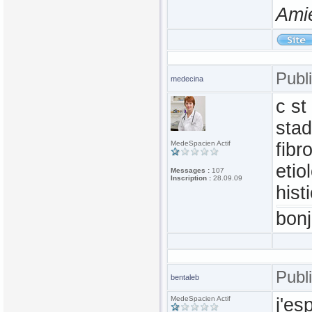
Ami
Publ
medecina
c s
stad
MedeSpacien Actif
fibr
etio
Messages :
107
Inscription :
28.09.09
hist
bonj
Publ
bentaleb
MedeSpacien Actif
j'es