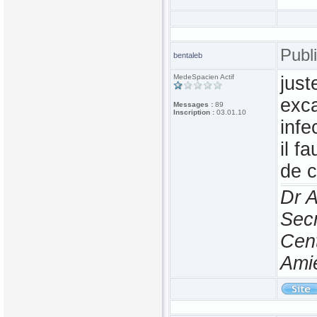
Publ
bentaleb
MedeSpacien Actif
just
exca
Messages :
89
Inscription :
03.01.10
infe
il f
de c
Dr 
Secr
Cen
Ami