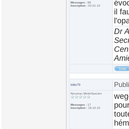
évoq
Messages :
89
Inscription :
03.01.10
il f
l'op
Dr 
Secr
Cen
Ami
Publ
kitito79
Nouveau MedeSpacien
weg
pour
Messages :
17
Inscription :
19.10.10
tou
hémo