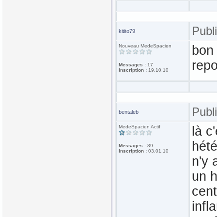
Publ
kitito79
Nouveau MedeSpacien
bon 
repo
Messages :
17
Inscription :
19.10.10
Publ
bentaleb
MedeSpacien Actif
là c
hété
Messages :
89
Inscription :
03.01.10
n'y 
un h
cent
infl