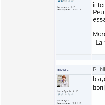
inte
Messages :
331
Inscription :
09.06.08
Peux
essa
Merc
La 
Publ
medecina
bsr;
bonj
MedeSpacien Actif
Messages :
107
Inscription :
28.09.09