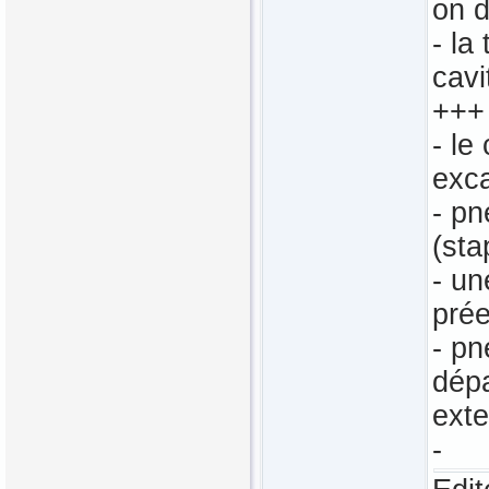
on d
- la
cavi
+++
- le
exca
- pn
(sta
- un
prée
- pn
dépa
exte
-