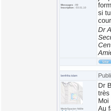
form
Messages :
89
Inscription :
03.01.10
si t
cou
Dr 
Secr
Cen
Ami
Publ
benfriha islam
Dr 
très
Moi 
Au f
MedeSpacien fidèle