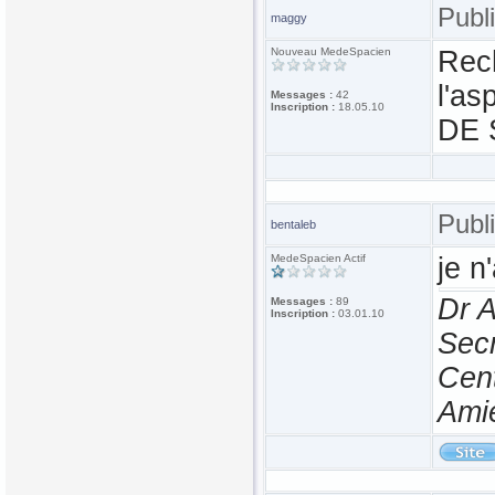
Publ
maggy
Nouveau MedeSpacien
Rec
l'a
Messages :
42
Inscription :
18.05.10
DE
Publ
bentaleb
MedeSpacien Actif
je n
Dr 
Messages :
89
Inscription :
03.01.10
Secr
Cen
Ami