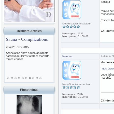
Bonjour
j'ouvre ce
l'endodont
j’espère b
MedeSpacien rédacteur
Chi-denti
Derniers Articles
Messages :
2237
Inscription :
01.09.08
Sauna - Complications
jeudi 23. avril 2015
Association entre sauna accidents
cardiovasculaires fatals et mortalité
hammar
Publié le 
toutes causes
Voici
une 
https://ww
cette thès
marché.
MedeSpacien rédacteur
Photothèque
Messages :
2237
Inscription :
01.09.08
Chi-denti