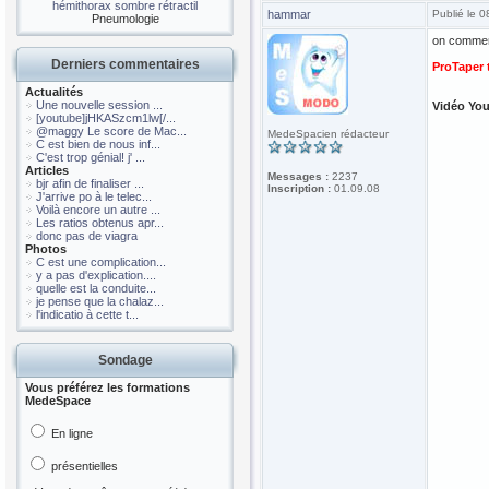
hémithorax sombre rétractil
hammar
Publié le 
Pneumologie
on comme
Derniers commentaires
ProTaper 
Actualités
Une nouvelle session ...
Vidéo Yo
[youtube]jHKASzcm1lw[/...
@maggy Le score de Mac...
MedeSpacien rédacteur
C est bien de nous inf...
C'est trop génial! j' ...
Articles
Messages :
2237
bjr afin de finaliser ...
Inscription :
01.09.08
J'arrive po à le telec...
Voilà encore un autre ...
Les ratios obtenus apr...
donc pas de viagra
Photos
C est une complication...
y a pas d'explication....
quelle est la conduite...
je pense que la chalaz...
l'indicatio à cette t...
Sondage
Vous préférez les formations
MedeSpace
En ligne
présentielles