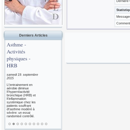
Dernière v
Statistiq
Messages
Commenta
Derniers Articles
Asthme -
Activités
physiques -
HRB
samedi 19. septembre
2015
L\'entrainement en
aérobie diminue
l\'hyperréactivité
bronchique (HRB) et
l\'inflammation
systémique chez les
patients souffrant
d\'asthme modéré à
sévère: un essai
randomisé contrôlé.