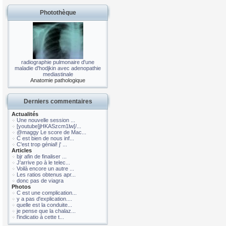
Photothèque
radiographie pulmonaire d'une
maladie d'hodjkin avec adenopathie
mediastinale
Anatomie pathologique
Derniers commentaires
Actualités
Une nouvelle session ...
[youtube]jHKASzcm1lw[/...
@maggy Le score de Mac...
C est bien de nous inf...
C'est trop génial! j' ...
Articles
bjr afin de finaliser ...
J'arrive po à le telec...
Voilà encore un autre ...
Les ratios obtenus apr...
donc pas de viagra
Photos
C est une complication...
y a pas d'explication....
quelle est la conduite...
je pense que la chalaz...
l'indicatio à cette t...