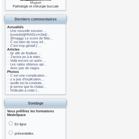
Muguet
Pathologie et chirurgie buccale
Derniers commentaires
Actualités
Une nouvelle session ...
[youtube]jHKASzcm1lw[/...
@maggy Le score de Mac...
C est bien de nous inf...
C'est trop génial! j' ...
Articles
bjr afin de finaliser ...
J'arrive po à le telec...
Voilà encore un autre ...
Les ratios obtenus apr...
donc pas de viagra
Photos
C est une complication...
y a pas d'explication....
quelle est la conduite...
je pense que la chalaz...
l'indicatio à cette t...
Sondage
Vous préférez les formations
MedeSpace
En ligne
présentielles