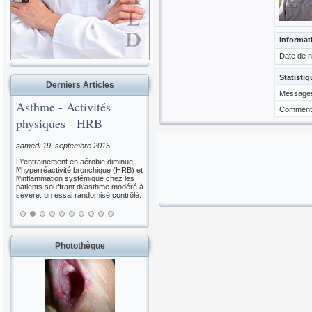
Informat
Date de 
Statistiq
Derniers Articles
Messages
Asthme - Activités
Commenta
physiques - HRB
samedi 19. septembre 2015
L\'entrainement en aérobie diminue
l\'hyperréactivité bronchique (HRB) et
l\'inflammation systémique chez les
patients souffrant d\'asthme modéré à
sévère: un essai randomisé contrôlé.
Photothèque